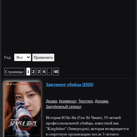
Год
1
Страницы:
...
2
3
4
48
Замужняя убийца (2026)
,
,
,
,
Драма
Криминал
Триллер
Дорама
Зарубежный сериал
История Ю Бо На (Гон Хё Чжин), 35-летней
профессиональной убийцы, известной как
"Kingfisher" (Зимородок), которая возвращается
в секретную организацию после 3-летнего