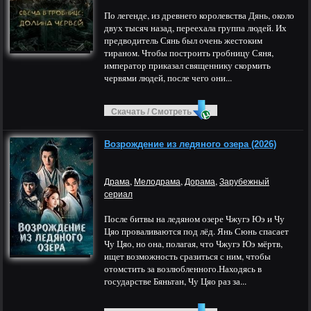
По легенде, из древнего королевства Дянь, около
двух тысяч назад, переехала группа людей. Их
предводитель Сянь был очень жестоким
тираном. Чтобы построить гробницу Сяня,
император приказал священнику скормить
червями людей, после чего они...
Скачать / Смотреть
Возрождение из ледяного озера (2026)
,
,
,
Драма
Мелодрама
Дорама
Зарубежный
сериал
После битвы на ледяном озере Чжугэ Юэ и Чу
Цяо проваливаются под лёд. Янь Сюнь спасает
Чу Цяо, но она, полагая, что Чжугэ Юэ мёртв,
ищет возможность сразиться с ним, чтобы
отомстить за возлюбленного.Находясь в
государстве Бяньтан, Чу Цяо раз за...