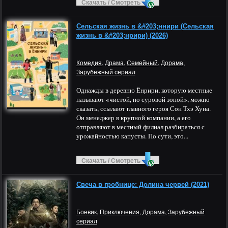
Скачать / Смотреть
Сельская жизнь в &#203;ннири (Сельская
жизнь в &#203;нрири) (2026)
,
,
,
,
Комедия
Драма
Семейный
Дорама
Зарубежный сериал
Однажды в деревню Ёнрири, которую местные
называют «чистой, но суровой зоной», можно
сказать, ссылают главного героя Сон Тхэ Хуна.
Он менеджер в крупной компании, а его
отправляют в местный филиал разбираться с
урожайностью капусты. По сути, это...
Скачать / Смотреть
Свеча в гробнице: Долина червей (2021)
,
,
,
Боевик
Приключения
Дорама
Зарубежный
сериал