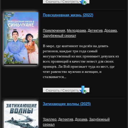
Скачать / Смотреть
Повседневная жизнь (2022)
,
,
,
,
Приключения
Мелодрама
Детектив
Дорама
Зарубежный сериал
В мире, где континент поделён на девять
регионов, каждые три года самый
могущественный из них принимает девушек из
всех провинций в качестве невест для своих
принцев. Ли Вэй приезжает туда из мест, где
чтят равенство мужчин и женщин, и
сталкивается...
Скачать / Смотреть
Затихающие волны (2025)
,
,
,
Триллер
Детектив
Дорама
Зарубежный
сериал