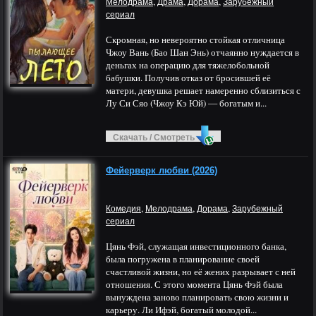
,
,
,
Мелодрама
Драма
Дорама
Зарубежный
сериал
Скромная, но невероятно стойкая отличница
Чжоу Вань (Бао Шан Энь) отчаянно нуждается в
деньгах на операцию для тяжелобольной
бабушки. Получив отказ от бросившей её
матери, девушка решает намеренно сблизиться с
Лу Си Сяо (Чжоу Кэ Юй) — богатым и...
Скачать / Смотреть
Фейерверк любви (2026)
,
,
,
Комедия
Мелодрама
Дорама
Зарубежный
сериал
Цянь Фэй, служащая инвестиционного банка,
была погружена в планирование своей
счастливой жизни, но еë жених разрывает с ней
отношения. С этого момента Цянь Фэй была
вынуждена заново планировать свою жизни и
карьеру. Ли Ифэй, богатый молодой...