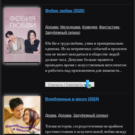
Фобия любви (2026)
,
,
,
,
Дорама
Мелодрама
Комедия
Фантастика
Зарубежный сериал
Юн Би-а трудолюбива, умна и принципиально
одинока. Из-за неприятных событий в прошлом
она не может находиться в обществе людей
дольше часа. Девушке больше нравится
проводить время с искусственным интеллектом
и работать над приложением для знакомств...
Скачать / Смотреть
Влюбленные в весну (2024)
,
,
Драма
Дорама
Зарубежный сериал
Теплая история, сосредоточенная на крайнем
противостоянии и искупительной любви между