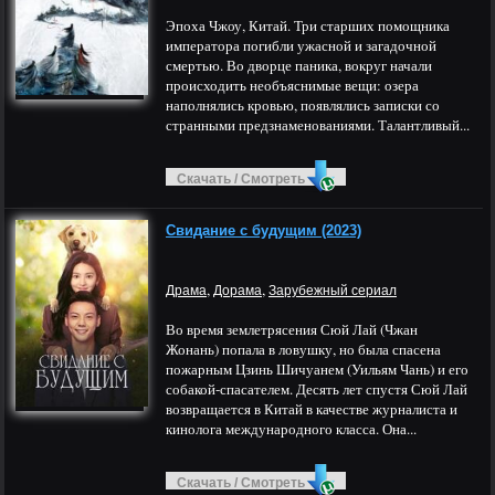
Эпоха Чжоу, Китай. Три старших помощника
императора погибли ужасной и загадочной
смертью. Во дворце паника, вокруг начали
происходить необъяснимые вещи: озера
наполнялись кровью, появлялись записки со
странными предзнаменованиями. Талантливый...
Скачать / Смотреть
Свидание с будущим (2023)
,
,
Драма
Дорама
Зарубежный сериал
Во время землетрясения Сюй Лай (Чжан
Жонань) попала в ловушку, но была спасена
пожарным Цзинь Шичуанем (Уильям Чань) и его
собакой-спасателем. Десять лет спустя Сюй Лай
возвращается в Китай в качестве журналиста и
кинолога международного класса. Она...
Скачать / Смотреть