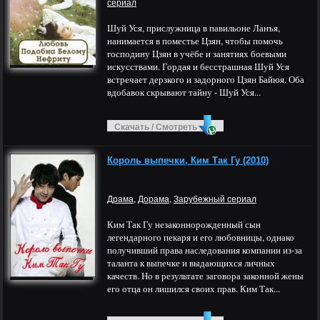
сериал
Шуй Уся, прислужница в павильоне Ланъя,
нанимается в поместье Цзян, чтобы помочь
господину Цзян в учёбе и занятиях боевыми
искусствами. Гордая и бесстрашная Шуй Уся
встречает дерзкого и задорного Цзян Байюя. Оба
вдобавок скрывают тайну - Шуй Уся...
Скачать / Смотреть
Король выпечки, Ким Так Гу (2010)
,
,
Драма
Дорама
Зарубежный сериал
Ким Так Гу незаконнорожденный сын
легендарного пекаря и его любовницы, однако
получивший права наследования компании из-за
таланта к выпечке и выдающихся личных
качеств. Но в результате заговора законной жены
его отца он лишился своих прав. Ким Так...