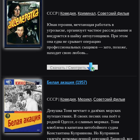
СССР |
,
,
Комедия
Криминал
Советский фильм
Юная героиня, мечтающая работать в
угрозыске, организует частное расследование и
внедряется в шайку автоугонщиков. При этом
она едва не срывает операцию
профессиональных сыщиков — зато, похоже,
находит свою любовь...
Скачать / Смотреть
Белая акация (1957)
СССР |
,
,
Комедия
Мюзикл
Советский фильм
Девушка Тоня мечтает о далёких морских
путешествиях. В своих песнях она поёт о
родной Одессе, о славных моряках. Тоня
влюблена в капитана китобойного судна
Константина Куприянова. Но Куприянов
увлечён легкомысленной девушкой Ларисой, все