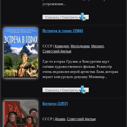
устремления...
Скачать / Смотреть
Встреча в горах (1966)
СССР |
,
,
,
Комедия
Мелодрама
Мюзикл
Советский фильм
Где-то в горах Грузии, в Хевсуретии идут
съёмки художественного фильма. Режиссёр
очень недоволен игрой артистки Лали, которая
играет хевсурскую девушку Мзевинар...
Скачать / Смотреть
Ботагоз (1957)
СССР |
,
Драма
Советский фильм