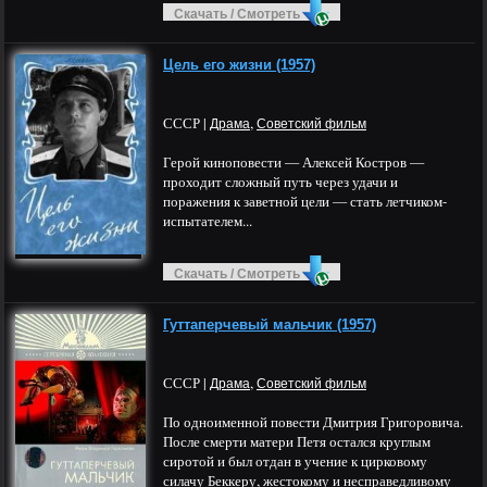
Скачать / Смотреть
Цель его жизни (1957)
СССР |
,
Драма
Советский фильм
Герой киноповести — Алексей Костров —
проходит сложный путь через удачи и
поражения к заветной цели — стать летчиком-
испытателем...
Скачать / Смотреть
Гуттаперчевый мальчик (1957)
СССР |
,
Драма
Советский фильм
По одноименной повести Дмитрия Григоровича.
После смерти матери Петя остался круглым
сиротой и был отдан в учение к цирковому
силачу Беккеру, жестокому и несправедливому