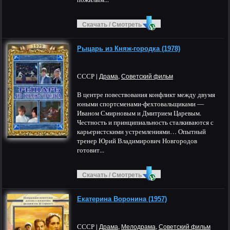
Скачать / Смотреть
Рыцарь из Княж-городка (1978)
СССР |
,
Драма
Советский фильм
В центре повествования конфликт между двумя
юными спортсменами-фехтовальщиками —
Иваном Смирновым и Дмитрием Царевым.
Честность и принципиальность сталкиваются с
карьеристскими устремлениями… Опытный
тренер Юрий Владимирович Новгородов
готовит...
Скачать / Смотреть
Екатерина Воронина (1957)
СССР |
,
,
Драма
Мелодрама
Советский фильм