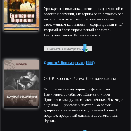
Урожденная волжанка, воспитанница суровой и
властной бабушки, Екатерина рано осталась без
матери. Редкие встречи с отцом — старым,
заслуженным капитаном — сформировали в ней
твердый и бескомпромиссный характер.
Наступила война. Не задумываясь...
Скачать / Смотреть
Дорогой бессмертия (1957)
СССР |
,
,
Военный
Драма
Советский фильм
Чехословакия оккупирована фашистами.
Измученного, избитого Юлиуса Фучика
бросают в камеру политзаключённых. В камере
ещё двое — учитель и шахтёр. Во время
допроса он называет себя учителем Гором. Но
позднее, преданный одним из арестованных,
Фучик...