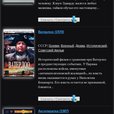
человеку. Клоун Эдвардс жалел и любил
мальчика, тайком обучал его настоящему...
Скачать / Смотреть
Ватерлоо (1970)
СССР |
,
,
,
,
Боевик
Военный
Драма
Исторический
Советский фильм
Исторический фильм о сражении при Ватерлоо
и предшествующих событиях. У Парижа
расположены войска, именуемые
«антинаполеоновской коалицией», но власть
вновь оказывается в руках у Наполеона
Бонапарта. Его власть остается не признанной,
близится...
Скачать / Смотреть
Акселератка (1987)