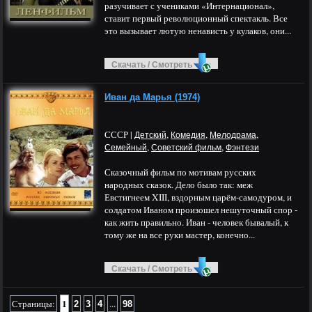
разучивает с учениками «Интернационал»,
ставит первый революционный спектакль. Все
это вызывает лютую ненависть у кулаков, они...
Скачать / Смотреть
Иван да Марья (1974)
СССР |
,
,
,
Детский
Комедия
Мелодрама
,
,
Семейный
Советский фильм
Фэнтези
Сказочный фильм по мотивам русских
народных сказок. Дело было так: меж
Евстигнеем XIII, вздорным царём-самодуром, и
солдатом Иваном произошел нешуточный спор -
как жить правильно. Иван - человек бывалый, к
тому же на все руки мастер, конечно...
Скачать / Смотреть
1
Страницы:
...
2
3
4
98