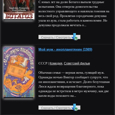
С юных лет на долю Ботагоз выпали трудные
испытания. Она отвергла домогательства
волостного управляющего и навлекла гонения на
весь свой род. Проклятая сородичами девушка
ушла из аула, стала работать в каменоломне. Но
девушка продолжала мечтать о...
Скачать / Смотреть
Мой муж - инопланетянин (1989)
СССР |
,
Комедия
Советский фильм
Обычная семья — верная жена, гулящий муж.
Однажды ночью Виктор сообщает супруге, что
он инопланетянин, и исчезает. Долго безутешная
Люся ждала возвращения благоверного, пока
однажды не встретила в метро мужчину, как две
капли воды похожего на...
Скачать / Смотреть