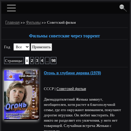
>>
>>
Советский фильм
Главная
Фильмы
Фильмы советские через торрент
Год
1
Страницы:
...
2
3
4
98
Огонь в глубине дерева (1978)
СССР |
Советский фильм
Двенадцатилетний Женька замкнут,
необщителен, хотя растет в благополучной
семье, где его окружают вниманием, покупают
дорогие игрушки. Он любит мастерить. Но
никто не разделяет его увлечения, у него нет
товарищей. Случайная встреча Женьки с
пожилым...