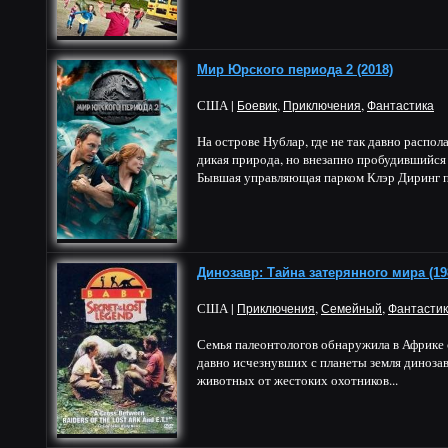
Мир Юрского периода 2 (2018)
США |
,
,
Боевик
Приключения
Фантастика
На острове Нублар, где не так давно распол
дикая природа, но внезапно пробудившийся 
Бывшая управляющая парком Клэр Диринг пе
Динозавр: Тайна затерянного мира (19
США |
,
,
Приключения
Семейный
Фантасти
Семья палеонтологов обнаружила в Африке
давно исчезнувших с планеты земля динозав
животных от жестоких охотников...