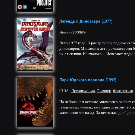
Легенда о Динозавре (1977)
Япония |
Ужасы
Лето 1977 года. В расщелине у подножия 
динозавров. Миллионы лет пролежали они б
их от спячки. И началось… Исчезают люди, 
Парк Юрского периода (1993)
США |
,
,
,
Приключения
Триллер
Фантастика
На небольшом острове миллионер решает с
гениальных ученых ему удается вернуть к 
миллионов лет назад. За несколько дней до 