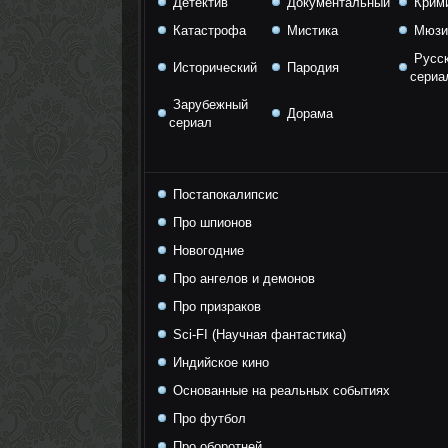
Детектив
Документальный
Крим
Катастрофа
Мистика
Мюзи
Русс
Исторический
Пародия
сериа
Зарубежный
Дорама
сериал
Постапокалипсис
Про шпионов
Новогодние
Про ангелов и демонов
Про призраков
Sci-FI (Научная фантастика)
Индийское кино
Основанные на реальных событиях
Про футбол
Про оборотней