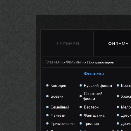
ГЛАВНАЯ
ФИЛЬМЫ
>>
>>
Про динозавров
Главная
Фильмы
Фильмы
Комедия
Русский фильм
Воен
Советский
Боевик
Ужас
фильм
Семейный
Вестерн
Мело
Фэнтези
Фантастика
Детск
Приключения
Триллер
Драм