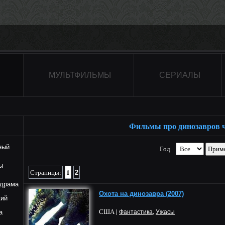
МУЛЬТФИЛЬМЫ
СЕРИАЛЫ
Фильмы про динозавров ч
ный
Год
ы
1
Страницы:
2
драма
Охота на динозавра (2007)
ий
США |
,
а
Фантастика
Ужасы