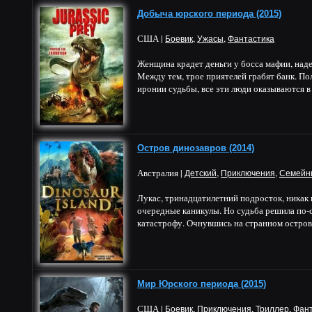
Добыча юрского периода (2015)
США |
,
,
Боевик
Ужасы
Фантастика
Женщина крадет деньги у босса мафии, над
Между тем, трое приятелей грабят банк. П
иронии судьбы, все эти люди оказываются в 
Остров динозавров (2014)
Австралия |
,
,
Детский
Приключения
Семейн
Лукас, тринадцатилетний подросток, никак
очередные каникулы. Но судьба решила по-св
катастрофу. Очнувшись на странном острове,
Мир Юрского периода (2015)
США |
,
,
,
Боевик
Приключения
Триллер
Фант