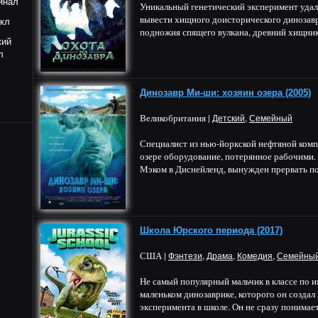
инал
Уникальный генетический эксперимент удал
вывести хищного доисторического динозавр
кл
подножия спящего вулкана, древний хищник 
кий
л
Динозавр Ми-ши: хозяин озера (2005)
Великобритания |
,
Детский
Семейный
Специалист из нью-йоркской нефтяной комп
озере оборудование, потерянное рабочими.
Мэком в Диснейленд, вынужден прервать пое
Школа Юрского периода (2017)
США |
,
,
,
Фэнтези
Драма
Комедия
Семейны
Не самый популярный мальчик в классе по и
маленьком динозаврике, которого он создал 
эксперимента в школе. Он не сразу понимает,